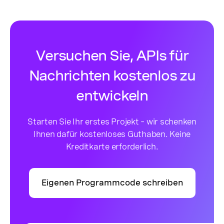
Versuchen Sie, APIs für
Nachrichten kostenlos zu
entwickeln
Starten Sie Ihr erstes Projekt – wir schenken
Ihnen dafür kostenloses Guthaben. Keine
Kreditkarte erforderlich.
Eigenen Programmcode schreiben