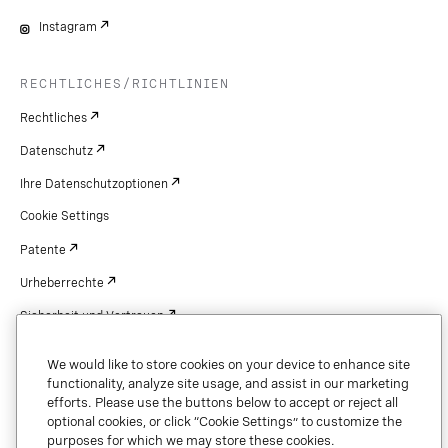
Instagram
RECHTLICHES/RICHTLINIEN
Rechtliches
Datenschutz
Ihre Datenschutzoptionen
Cookie Settings
Patente
Urheberrechte
Sicherheit und Vertrauen
We would like to store cookies on your device to enhance site
functionality, analyze site usage, and assist in our marketing
efforts. Please use the buttons below to accept or reject all
Copyright © 2026 Vonage. All rights reserved. VONAGE®, the V logo (
®),
and other Vonage marks are registered trademarks of Vonage or its affiliates
optional cookies, or click “Cookie Settings” to customize the
in the United States and other countries.
purposes for which we may store these cookies.