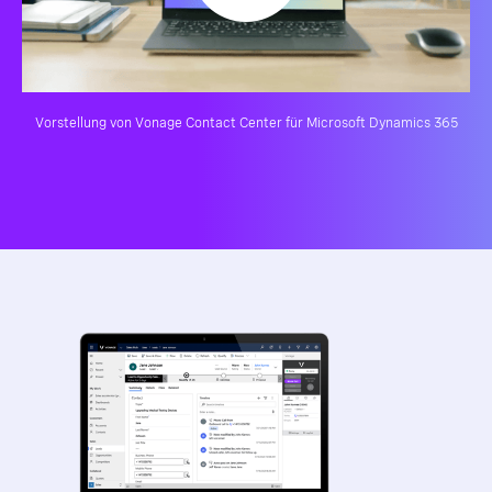
Vorstellung von Vonage Contact Center für Microsoft Dynamics 365